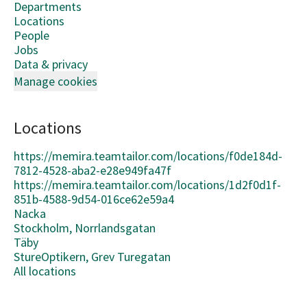
Departments
Locations
People
Jobs
Data & privacy
Manage cookies
Locations
https://memira.teamtailor.com/locations/f0de184d-
7812-4528-aba2-e28e949fa47f
https://memira.teamtailor.com/locations/1d2f0d1f-
851b-4588-9d54-016ce62e59a4
Nacka
Stockholm, Norrlandsgatan
Täby
StureOptikern, Grev Turegatan
All locations