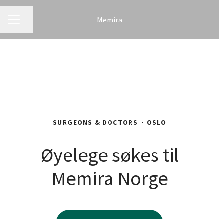
Memira
CAREER MENU
Share page
SURGEONS & DOCTORS
·
OSLO
Øyelege søkes til
Memira Norge