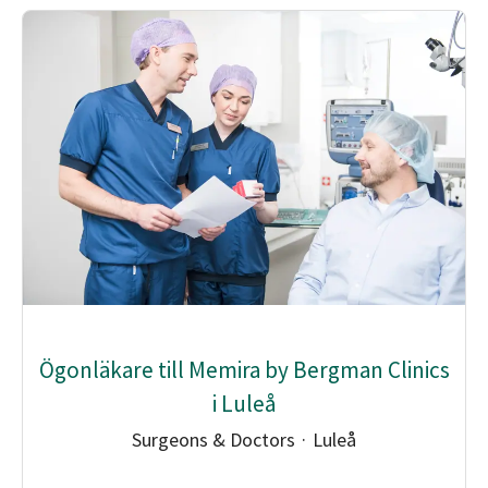
Ögonläkare till Memira by Bergman Clinics
i Luleå
Surgeons & Doctors
·
Luleå